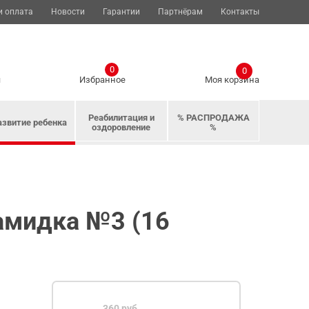
и оплата
Новости
Гарантии
Партнёрам
Контакты
0
0
я
Избранное
Моя корзина
Реабилитация и
% РАСПРОДАЖА
азвитие ребенка
оздоровление
%
амидка №3 (16
360 руб