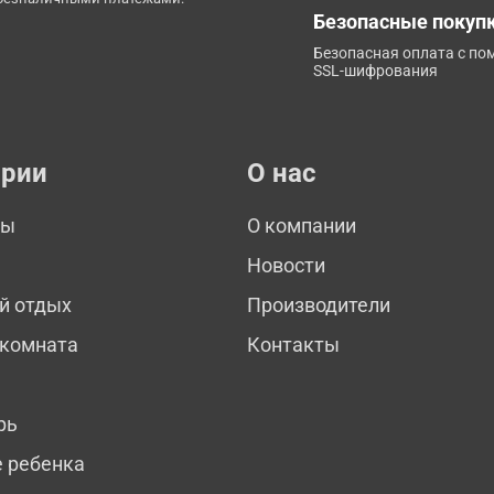
Безопасные покуп
Безопасная оплата с п
SSL-шифрования
ории
О нас
мы
О компании
Новости
й отдых
Производители
 комната
Контакты
рь
е ребенка