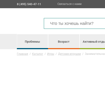
8 (495) 540-47-11
Связаться с нами
Проблемы
Возраст
Активный отд
Главная
/
Каталог
/
Игры
/
Детские игрушки
/
Занимательная