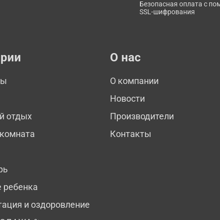
Безопасная оплата с п
SSL-шифрования
ории
О нас
мы
О компании
Новости
й отдых
Производители
 комната
Контакты
рь
е ребенка
тация и оздоровление