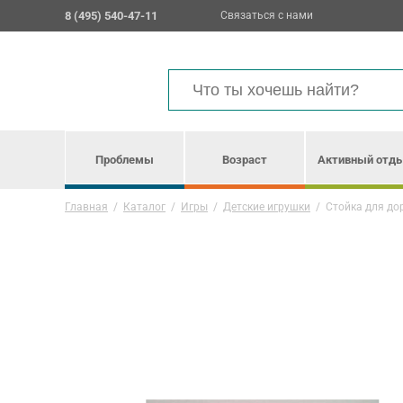
8 (495) 540-47-11
Связаться с нами
Проблемы
Возраст
Активный отд
Главная
/
Каталог
/
Игры
/
Детские игрушки
/
Стойка для до