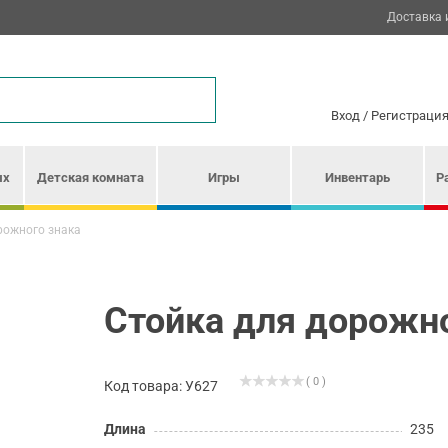
Доставка 
Вход
/
Регистраци
ых
Детская комната
Игры
Инвентарь
Р
рожного знака
Стойка для дорожно
( 0 )
Код товара: У627
Длина
235