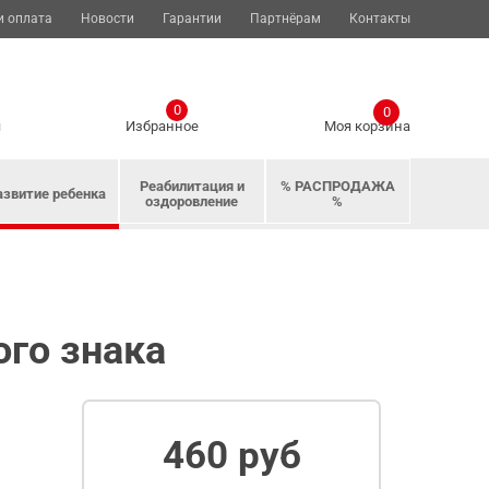
и оплата
Новости
Гарантии
Партнёрам
Контакты
0
0
я
Избранное
Моя корзина
Реабилитация и
% РАСПРОДАЖА
азвитие ребенка
оздоровление
%
го знака
460 руб