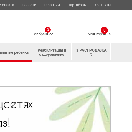
и оплата
Новости
Гарантии
Партнёрам
Контакты
0
0
я
Избранное
Моя корзина
Реабилитация и
% РАСПРОДАЖА
азвитие ребенка
оздоровление
%