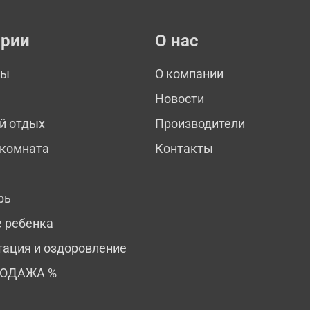
ории
О нас
мы
О компании
Новости
й отдых
Производители
 комната
Контакты
рь
е ребенка
тация и оздоровление
РОДАЖА %