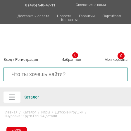
8 (495) 540-47-11
Связаться с нами
Доставка и оплата
Новости
Гарантии
Партнёрам
Контакты
0
0
Вход
/
Регистрация
Избранное
Моя корзина
Каталог
Главная
/
Каталог
/
Игры
/
Детские игрушки
/
Шнуровка "Круги-Гео" 24 детали
-50%