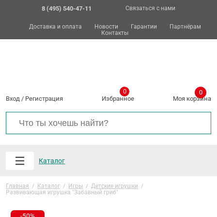
8 (495) 540-47-11
Связаться с нами
Доставка и оплата
Новости
Гарантии
Партнёрам
Контакты
0
0
Вход
/
Регистрация
Избранное
Моя корзина
Каталог
Главная
/
Каталог
/
Игры
/
Детские игрушки
/
Развивающая игрушка "Забавный гриб"
-50%