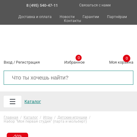
8 (495) 540-47-11
Связаться с нами
Доставка и оплата
Новости
Гарантии
Партнёрам
Контакты
0
0
Вход
/
Регистрация
Избранное
Моя корзина
Каталог
Главная
/
Каталог
/
Игры
/
Детские игрушки
/
Набор "Моя первая студия" (парта и мольберт)
-50%