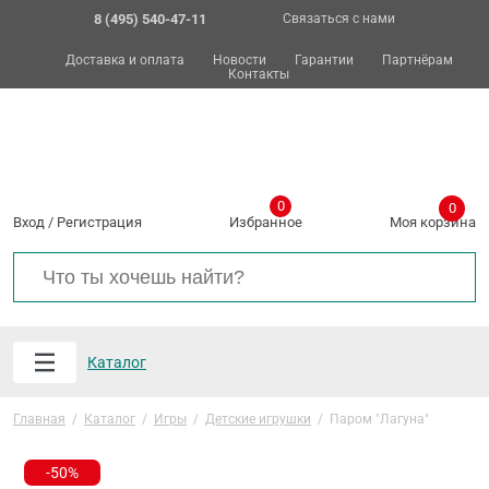
8 (495) 540-47-11
Связаться с нами
Доставка и оплата
Новости
Гарантии
Партнёрам
Контакты
0
0
Вход
/
Регистрация
Избранное
Моя корзина
Каталог
Главная
/
Каталог
/
Игры
/
Детские игрушки
/
Паром "Лагуна"
-50%