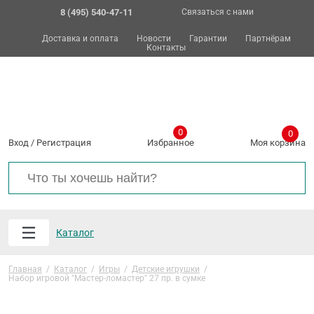
8 (495) 540-47-11
Связаться с нами
Доставка и оплата
Новости
Гарантии
Партнёрам
Контакты
0
0
Вход
/
Регистрация
Избранное
Моя корзина
Каталог
Главная
/
Каталог
/
Игры
/
Детские игрушки
/
Набор игровой "Мастер-ломастер" 27 пр. в сумке