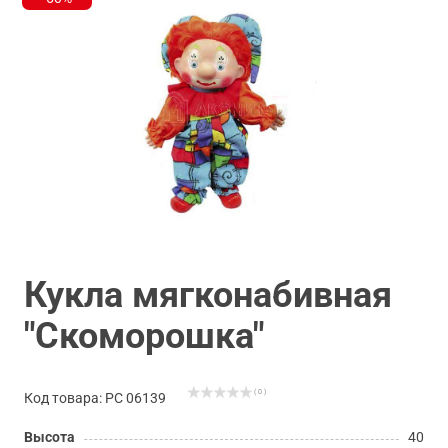
Кукла мягконабивная
"Скоморошка"
( 0 )
Код товара: РС 06139
Высота
40