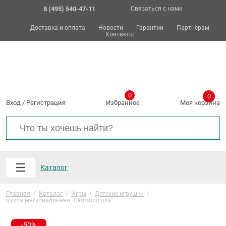
8 (495) 540-47-11
Связаться с нами
Доставка и оплата
Новости
Гарантии
Партнёрам
Контакты
0
0
Вход
/
Регистрация
Избранное
Моя корзина
Каталог
Главная
/
Каталог
/
Игры
/
Детские игрушки
/
Кукла мягконабивная "Скоморошка"
-50%