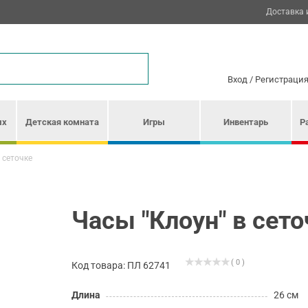
Доставка 
Вход
/
Регистраци
ых
Детская комната
Игры
Инвентарь
Р
 сеточке
Часы "Клоун" в сето
( 0 )
Код товара: ПЛ 62741
Длина
26 см