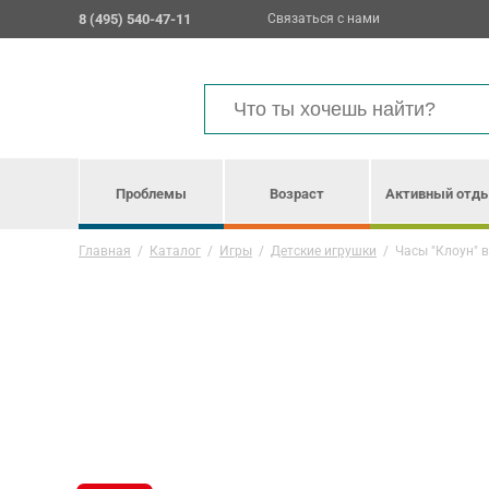
8 (495) 540-47-11
Связаться с нами
Проблемы
Возраст
Активный отд
Главная
/
Каталог
/
Игры
/
Детские игрушки
/
Часы "Клоун" в