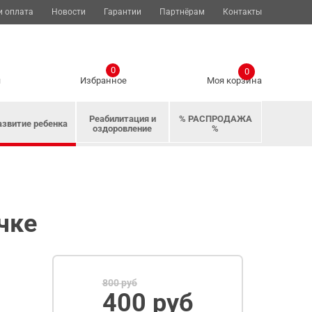
и оплата
Новости
Гарантии
Партнёрам
Контакты
0
0
я
Избранное
Моя корзина
Реабилитация и
% РАСПРОДАЖА
азвитие ребенка
оздоровление
%
чке
800 руб
400 руб