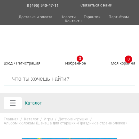
8 (495) 540-47-11
Связаться с нами
Доставка и оплата
Новости
Гарантии
Партнёрам
Контакты
0
0
Вход
/
Регистрация
Избранное
Моя корзина
Каталог
Главная
/
Каталог
/
Игры
/
Детские игрушки
/
Альбом к блокам Дьенеша для старших «Праздник в стране блоков»