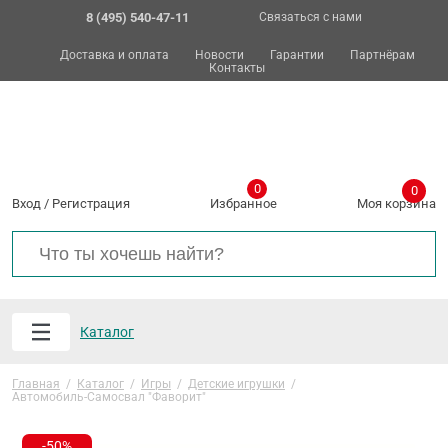
8 (495) 540-47-11
Связаться с нами
Доставка и оплата
Новости
Гарантии
Партнёрам
Контакты
0
0
Вход
/
Регистрация
Избранное
Моя корзина
Каталог
Главная
/
Каталог
/
Игры
/
Детские игрушки
/
Автомобиль-Самосвал "Фаворит"
-50%