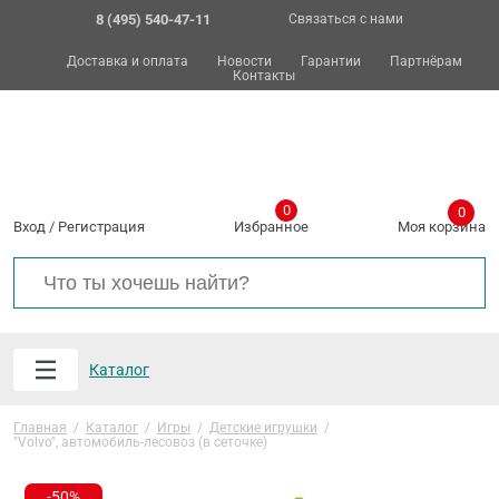
8 (495) 540-47-11
Связаться с нами
Доставка и оплата
Новости
Гарантии
Партнёрам
Контакты
0
0
Вход
/
Регистрация
Избранное
Моя корзина
Каталог
Главная
/
Каталог
/
Игры
/
Детские игрушки
/
"Volvo", автомобиль-лесовоз (в сеточке)
-50%