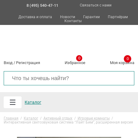
8 (495) 540-47-11
Связаться с нами
Доставка и оплата
Новости
Гарантии
Партнёрам
Контакты
0
0
Вход
/
Регистрация
Избранное
Моя корзина
Каталог
Главная
/
Каталог
/
Активный отдых
/
Игровые комнаты
/
Интерактивная светозвуковая система “Лайт Бим”, расширенная версия