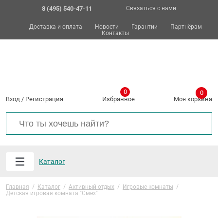
8 (495) 540-47-11
Связаться с нами
Доставка и оплата
Новости
Гарантии
Партнёрам
Контакты
0
0
Вход
/
Регистрация
Избранное
Моя корзина
Каталог
Главная
/
Каталог
/
Активный отдых
/
Игровые комнаты
/
Детская игровая комната "Смех"