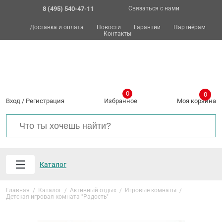
8 (495) 540-47-11
Связаться с нами
Доставка и оплата
Новости
Гарантии
Партнёрам
Контакты
0
0
Вход
/
Регистрация
Избранное
Моя корзина
Каталог
Главная
/
Каталог
/
Активный отдых
/
Игровые комнаты
/
Детская игровая комната "Радость"