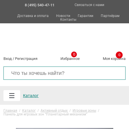
8 (495) 540-47-11
Связаться с нами
Доставка и оплата
Новости
Гарантии
Партнёрам
Контакты
0
0
Вход
/
Регистрация
Избранное
Моя корзина
Каталог
Главная
/
Каталог
/
Активный отдых
/
Игровые зоны
/
Панель для игровых зон “Планетарный механизм”