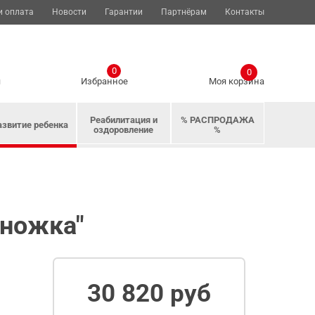
и оплата
Новости
Гарантии
Партнёрам
Контакты
0
0
я
Избранное
Моя корзина
Реабилитация и
% РАСПРОДАЖА
азвитие ребенка
оздоровление
%
иножка"
30 820 руб