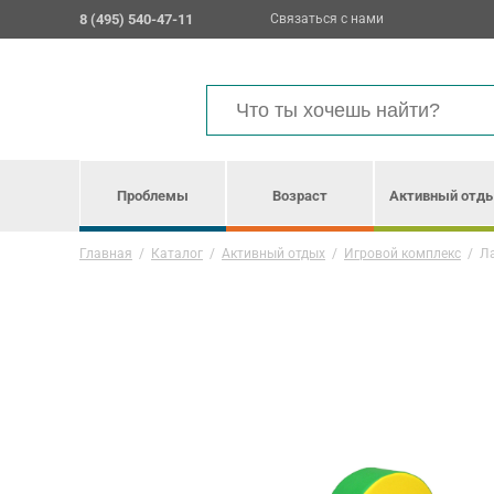
8 (495) 540-47-11
Связаться с нами
Проблемы
Возраст
Активный отд
Главная
/
Каталог
/
Активный отдых
/
Игровой комплекс
/
Ла