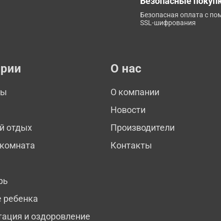
Безопасные покуп
Безопасная оплата с п
SSL-шифрования
ории
О нас
мы
О компании
Новости
й отдых
Производители
 комната
Контакты
рь
е ребенка
тация и оздоровление