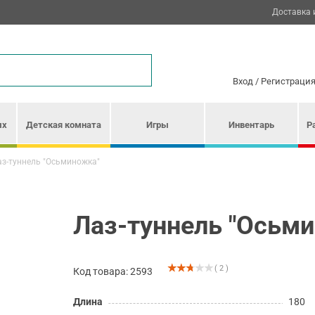
Доставка 
Вход
/
Регистраци
ых
Детская комната
Игры
Инвентарь
Р
з-туннель "Осьминожка"
Лаз-туннель "Осьм
( 2 )
Код товара: 2593
Длина
180