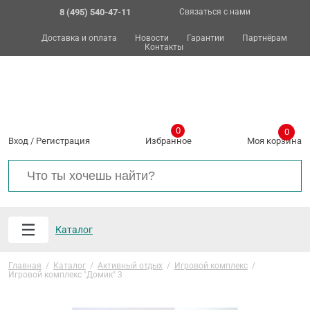
8 (495) 540-47-11
Связаться с нами
Доставка и оплата
Новости
Гарантии
Партнёрам
Контакты
0
0
Вход
/
Регистрация
Избранное
Моя корзина
Каталог
Главная
/
Каталог
/
Активный отдых
/
Игровой комплекс
/
Игровой комплекс "Домик" 3