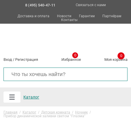
8 (495) 540-47-11
Связаться с нами
Доставка и оплата
Новости
Гарантии
Партнёрам
Контакты
0
0
Вход
/
Регистрация
Избранное
Моя корзина
Каталог
Главная
/
Каталог
/
Детская комната
/
Ночник
/
Прибор динамической заливки светом "Плазма"