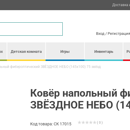
Доставка 
Вход
/
Регистраци
ых
Детская комната
Игры
Инвентарь
Р
льный фибероптический ЗВЁЗДНОЕ НЕБО (145х100) 75 звёзд
Ковёр напольный ф
ЗВЁЗДНОЕ НЕБО (14
( 0 )
Код товара: СК 17015