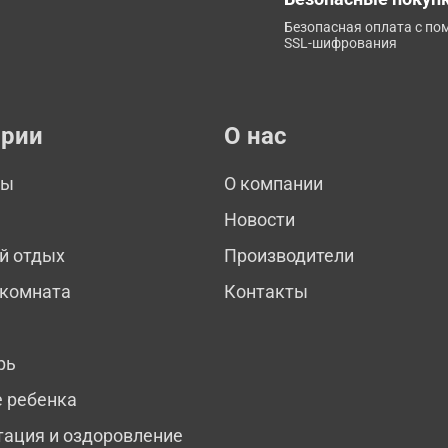
Безопасная оплата с п
SSL-шифрования
ории
О нас
мы
О компании
Новости
й отдых
Производители
 комната
Контакты
рь
е ребенка
тация и оздоровление