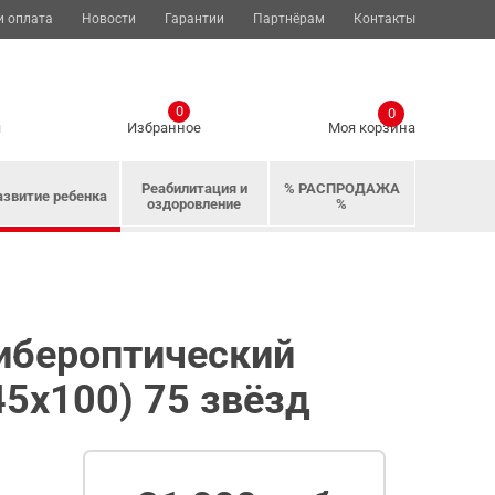
и оплата
Новости
Гарантии
Партнёрам
Контакты
0
0
я
Избранное
Моя корзина
Реабилитация и
% РАСПРОДАЖА
азвитие ребенка
оздоровление
%
ибероптический
5х100) 75 звёзд