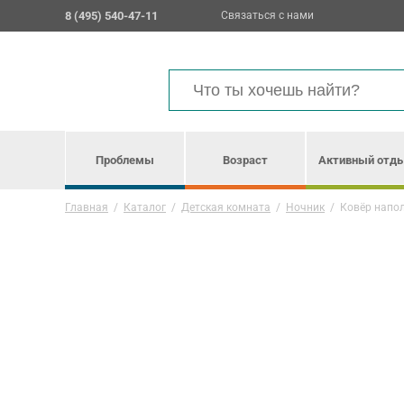
8 (495) 540-47-11
Связаться с нами
Проблемы
Возраст
Активный отд
Главная
/
Каталог
/
Детская комната
/
Ночник
/
Ковёр напо