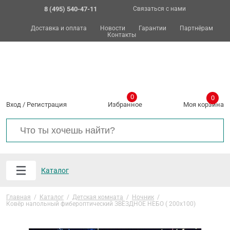
8 (495) 540-47-11
Связаться с нами
Доставка и оплата
Новости
Гарантии
Партнёрам
Контакты
0
0
Вход
/
Регистрация
Избранное
Моя корзина
Каталог
Главная
/
Каталог
/
Детская комната
/
Ночник
/
Ковёр напольный фибероптический ЗВЁЗДНОЕ НЕБО ( 200х100)