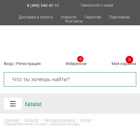
8 (495) 540-47-11
Связаться с нами
Доставка и оплата
Новости
Гарантии
Партнёрам
Контакты
0
0
Вход
/
Регистрация
Избранное
Моя корзина
Каталог
Главная
/
Каталог
/
Детская комната
/
Кухни
/
Сервировочный столик с набором посуды