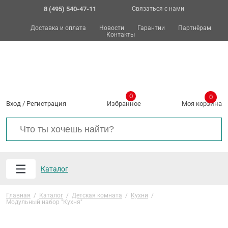
8 (495) 540-47-11
Связаться с нами
Доставка и оплата
Новости
Гарантии
Партнёрам
Контакты
0
0
Вход
/
Регистрация
Избранное
Моя корзина
Каталог
Главная
/
Каталог
/
Детская комната
/
Кухни
/
Модульный набор "Кухня"