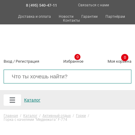
8 (495) 540-47-11
Связаться с нами
Доставка и оплата
Новости
Гарантии
Партнёрам
Контакты
0
0
Вход
/
Регистрация
Избранное
Моя корзина
Каталог
Главная
/
Каталог
/
Активный отдых
/
Горки
/
Горка с качелями "Медвежата" F-774