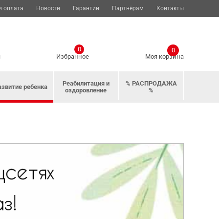
и оплата
Новости
Гарантии
Партнёрам
Контакты
0
0
я
Избранное
Моя корзина
Реабилитация и
% РАСПРОДАЖА
азвитие ребенка
оздоровление
%