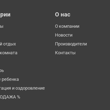
ории
О нас
мы
О компании
Новости
й отдых
Производители
 комната
Контакты
рь
е ребенка
тация и оздоровление
РОДАЖА %