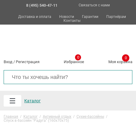
8 (495) 540-47-11
Связаться с нами
Доставка и оплата
Новости
Гарантии
Партнёрам
Контакты
0
0
Вход
/
Регистрация
Избранное
Моя корзина
Каталог
Главная
/
Каталог
/
Активный отдых
/
Сухие бассейны
/
Спуск в бассейн "Радуга" (160х70х75)