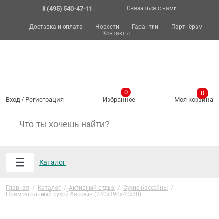
8 (495) 540-47-11
Связаться с нами
Доставка и оплата
Новости
Гарантии
Партнёрам
Контакты
0
0
Вход
/
Регистрация
Избранное
Моя корзина
Каталог
Главная
/
Каталог
/
Активный отдых
/
Сухие бассейны
/
Прямоугольный сухой бассейн (240х390х40х20)