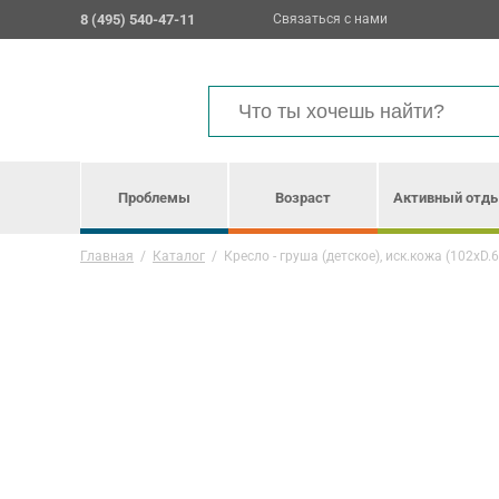
8 (495) 540-47-11
Связаться с нами
Проблемы
Возраст
Активный отд
Главная
/
Каталог
/
Кресло - груша (детское), иск.кожа (102хD.6