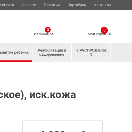
и оплата
Новости
Гарантии
Партнёрам
Контакты
0
0
я
Избранное
Моя корзина
Реабилитация и
% РАСПРОДАЖА
азвитие ребенка
оздоровление
%
ское), иск.кожа