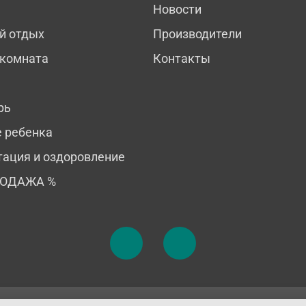
Новости
й отдых
Производители
 комната
Контакты
рь
е ребенка
тация и оздоровление
РОДАЖА %