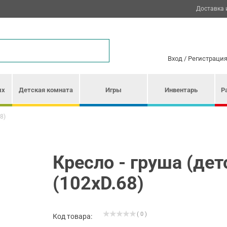
Доставка 
Вход
/
Регистраци
ых
Детская комната
Игры
Инвентарь
Р
8)
Кресло - груша (дет
(102хD.68)
( 0 )
Код товара: