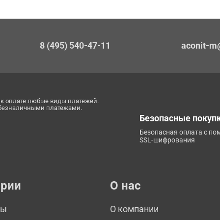
8 (495) 540-47-11
aconit-m
к оплате любые виды платежей.
 безналичными платежами.
Безопасные покуп
Безопасная оплата с п
SSL-шифрования
ории
О нас
мы
О компании