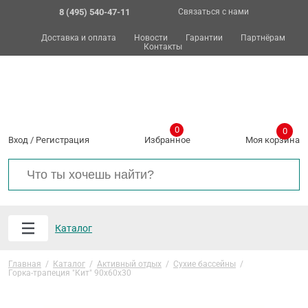
8 (495) 540-47-11
Связаться с нами
Доставка и оплата
Новости
Гарантии
Партнёрам
Контакты
0
0
Вход
/
Регистрация
Избранное
Моя корзина
Каталог
Главная
/
Каталог
/
Активный отдых
/
Сухие бассейны
/
Горка-трапеция "Кит" 90х60х30