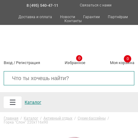
8 (495) 540-47-11
Связаться с нами
Доставка и оплата
Новости
Гарантии
Партнёрам
Контакты
0
0
Вход
/
Регистрация
Избранное
Моя корзина
Каталог
Главная
/
Каталог
/
Активный отдых
/
Сухие бассейны
/
Горка "Слон" 220х116х90