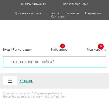
8 (495) 540-47-11
Связаться с нами
Доставка и оплата
Новости
Гарантии
Партнёрам
Контакты
0
0
Вход
/
Регистрация
Избранное
Моя корзина
Каталог
Главная
/
Каталог
/
Развитие ребенка
/
Наклейка на выключатель «Чувствуй полет»