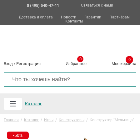
8 (495) 540-47-11
Связаться с нами
Доставка и оплата
Новости
Гарантии
Партнёрам
Контакты
0
0
Вход
/
Регистрация
Избранное
Моя корзина
Каталог
Главная
/
Каталог
/
Игры
/
Конструкторы
/
Конструктор "Мельница"
-50%