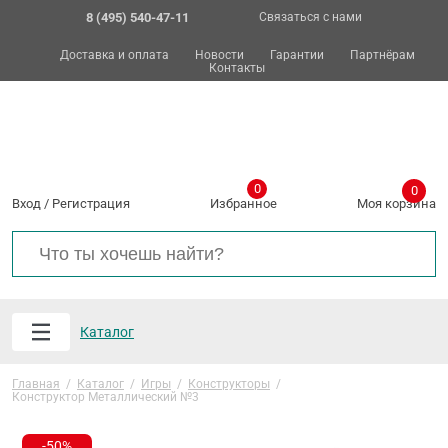
8 (495) 540-47-11
Связаться с нами
Доставка и оплата
Новости
Гарантии
Партнёрам
Контакты
0
0
Вход
/
Регистрация
Избранное
Моя корзина
Каталог
Главная
/
Каталог
/
Игры
/
Конструкторы
/
Конструктор Металлический №3
-50%