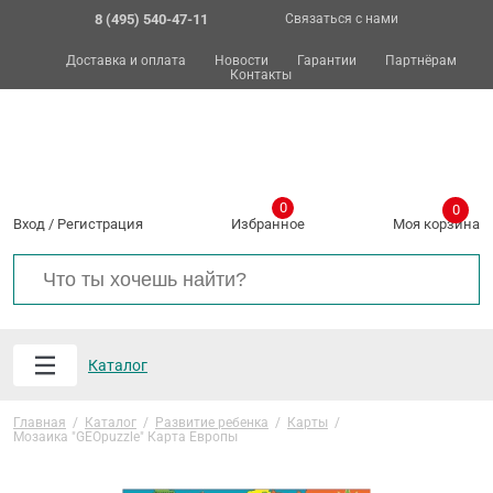
8 (495) 540-47-11
Связаться с нами
Доставка и оплата
Новости
Гарантии
Партнёрам
Контакты
0
0
Вход
/
Регистрация
Избранное
Моя корзина
Каталог
Главная
/
Каталог
/
Развитие ребенка
/
Карты
/
Мозаика "GEOpuzzle" Карта Европы