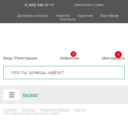
8 (495) 540-47-11
Связаться с нами
Доставка и оплата
Новости
Гарантии
Партнёрам
Контакты
0
0
Вход
/
Регистрация
Избранное
Моя корзина
Каталог
Главная
/
Каталог
/
Развитие ребенка
/
Карты
/
Географический Пазл Карта мира