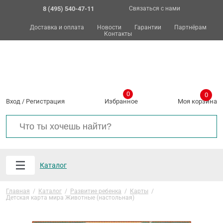
8 (495) 540-47-11
Связаться с нами
Доставка и оплата
Новости
Гарантии
Партнёрам
Контакты
0
0
Вход
/
Регистрация
Избранное
Моя корзина
Каталог
Главная
/
Каталог
/
Развитие ребенка
/
Карты
/
Детская карта мира Животные (настольная)