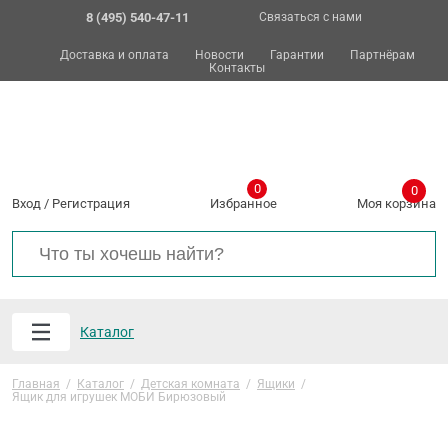
8 (495) 540-47-11
Связаться с нами
Доставка и оплата
Новости
Гарантии
Партнёрам
Контакты
0
0
Вход
/
Регистрация
Избранное
Моя корзина
Каталог
Главная
/
Каталог
/
Детская комната
/
Ящики
/
Ящик для игрушек МОБИ Бирюзовый