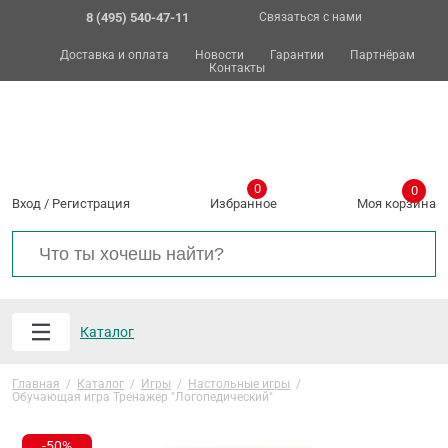
8 (495) 540-47-11
Связаться с нами
Доставка и оплата
Новости
Гарантии
Партнёрам
Контакты
0
0
Вход
/
Регистрация
Избранное
Моя корзина
Каталог
Главная
/
Каталог
/
Игры
/
Настольные игры
/
Обучающая игра Тренажер "Логопедический"
-50%