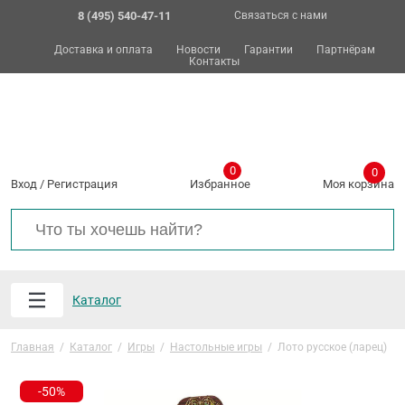
8 (495) 540-47-11
Связаться с нами
Доставка и оплата
Новости
Гарантии
Партнёрам
Контакты
0
0
Вход
/
Регистрация
Избранное
Моя корзина
Каталог
Главная
/
Каталог
/
Игры
/
Настольные игры
/
Лото русское (ларец)
-50%