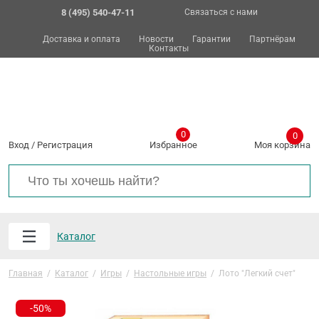
8 (495) 540-47-11
Связаться с нами
Доставка и оплата
Новости
Гарантии
Партнёрам
Контакты
0
0
Вход
/
Регистрация
Избранное
Моя корзина
Каталог
Главная
/
Каталог
/
Игры
/
Настольные игры
/
Лото "Легкий счет"
-50%