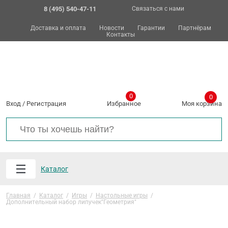
8 (495) 540-47-11
Связаться с нами
Доставка и оплата
Новости
Гарантии
Партнёрам
Контакты
0
0
Вход
/
Регистрация
Избранное
Моя корзина
Каталог
Главная
/
Каталог
/
Игры
/
Настольные игры
/
Дополнительный набор липучек"Геометрия"