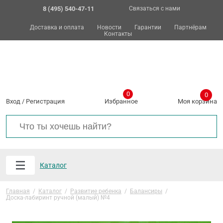
8 (495) 540-47-11
Связаться с нами
Доставка и оплата
Новости
Гарантии
Партнёрам
Контакты
0
0
Вход
/
Регистрация
Избранное
Моя корзина
Каталог
Главная
/
Каталог
/
Развитие ребенка
/
Балансиры
/
Доска-лабиринт ручной (малый) №4