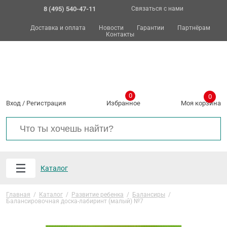
8 (495) 540-47-11
Связаться с нами
Доставка и оплата
Новости
Гарантии
Партнёрам
Контакты
0
0
Вход
/
Регистрация
Избранное
Моя корзина
Каталог
Главная
/
Каталог
/
Развитие ребенка
/
Балансиры
/
Балансировочная доска-лабиринт (малый) №7