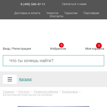
8 (495) 540-47-11
Связаться с нами
Доставка и оплата
Новости
Гарантии
Партнёрам
Контакты
0
0
Вход
/
Регистрация
Избранное
Моя корзина
Каталог
Главная
/
Каталог
/
Развитие ребенка
/
Балансиры
/
Балансировочная доска на роликах