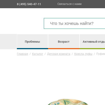
8 (495) 540-47-11
Связаться с нами
Проблемы
Возраст
Активный отд
Главная
/
Каталог
/
Детская комната
/
Кресла, пуфы
/
Пуфик 