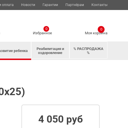
и оплата
Новости
Гарантии
Партнёрам
Контакты
0
0
я
Избранное
Моя корзина
Реабилитация и
% РАСПРОДАЖА
азвитие ребенка
оздоровление
%
0х25)
4 050 руб