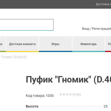
Доставка 
Вход
/
Регистраци
ых
Детская комната
Игры
Инвентарь
Р
"Гномик" (D.40х25)
Пуфик "Гномик" (D.4
( 0 )
Код товара: 1030
Высота
25