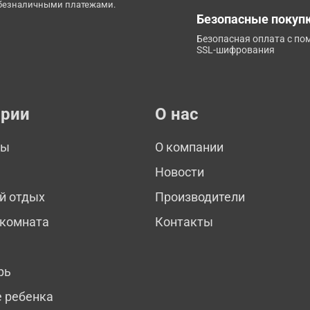
 безналичными платежами.
Безопасные покуп
Безопасная оплата с п
SSL-шифрования
ории
О нас
мы
О компании
Новости
й отдых
Производители
 комната
Контакты
рь
е ребенка