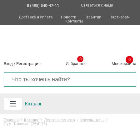
8 (495) 540-47-11
Связаться с нами
Доставка и оплата
Новости
Гарантии
Партнёрам
Контакты
0
0
Вход
/
Регистрация
Избранное
Моя корзина
Каталог
Главная
/
Каталог
/
Детская комната
/
Кресла, пуфы
/
Пуф "Тыковка" (75хD.75)