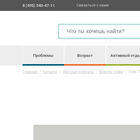
8 (495) 540-47-11
Связаться с нами
Проблемы
Возраст
Активный отд
Главная
/
Каталог
/
Детская комната
/
Кресла, пуфы
/
Пуф "Т