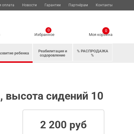
и оплата
Новости
Гарантии
Партнёрам
Контакты
0
0
я
Избранное
Моя корзина
Реабилитация и
% РАСПРОДАЖА
азвитие ребенка
оздоровление
%
0, высота сидений 10
2 200 руб