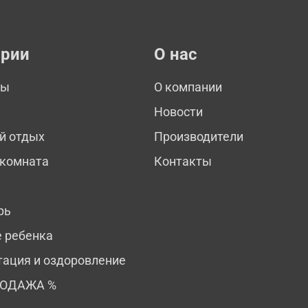
ории
О нас
мы
О компании
Новости
й отдых
Производители
 комната
Контакты
рь
е ребенка
тация и оздоровление
РОДАЖА %