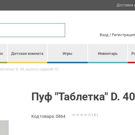
Доставка 
Вход
/
Регистраци
ых
Детская комната
Игры
Инвентарь
Р
аблетка" D. 40, высота сидений 10
Пуф "Таблетка" D. 4
( 0 )
Код товара: 0864