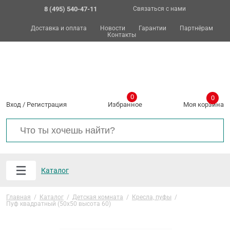
8 (495) 540-47-11
Связаться с нами
Доставка и оплата
Новости
Гарантии
Партнёрам
Контакты
0
0
Вход
/
Регистрация
Избранное
Моя корзина
Каталог
Главная
/
Каталог
/
Детская комната
/
Кресла, пуфы
/
Пуф квадратный (50х50 высота 60)