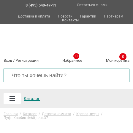
8 (495) 540-47-11
Связаться с нами
Доставка и оплата
Новости
Гарантии
Партнёрам
Контакты
0
0
Вход
/
Регистрация
Избранное
Моя корзина
Каталог
Главная
/
Каталог
/
Детская комната
/
Кресла, пуфы
/
Пуф - Крабик d=60, выс.37